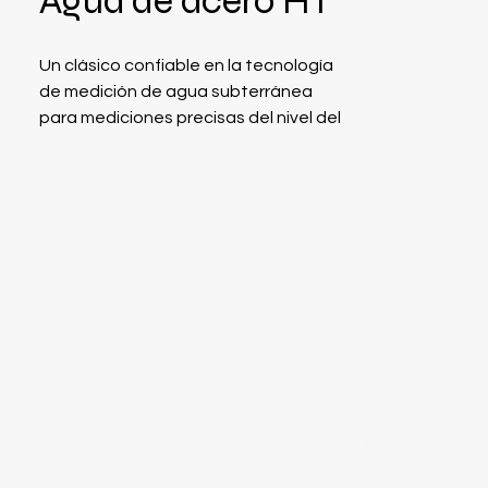
Agua de acero HT
Un clásico confiable en la tecnología
de medición de agua subterránea
para mediciones precisas del nivel del
agua. El conjunto completo de
medición de pozos consta de la
tubería de pozo HT con cinta de
acero. El silbato de pozo es un
dispositivo de medición puramente
mecánico para la determinación
manual del nivel del agua subterránea
y se puede utilizar en cualquier parte
del mundo de la manera más sencilla y
en todas las
condiciones. Especialmente en
líquidos no conductores, se aplica
este principio de medición.