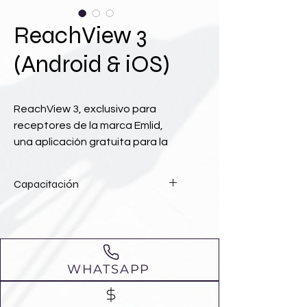
ReachView 3
(Android & iOS)
ReachView 3, exclusivo para
receptores de la marca Emlid,
una aplicación gratuita para la
toma de datos topográficos.
Con una interfaz sencilla, la
Capacitación
toma de datos nunca había sido
tan sencilla.
Solicite una capacitación para
el manejo de este software.
LINK DE DESCARGA ANDROID
WHATSAPP
LINK DE DESCARGA IOS