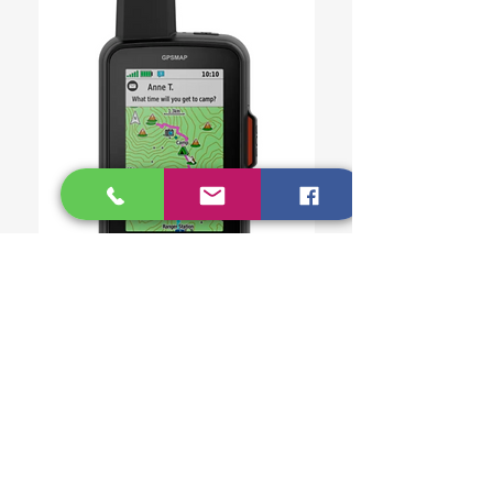
GARMIN GPSMAP® 67i