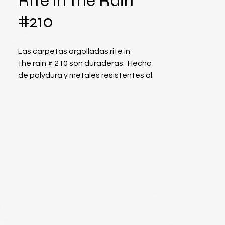
Rite in the Rain
#210
Las carpetas argolladas rite in
the rain # 210 son duraderas. Hecho
de polydura y metales resistentes al
óxido. Recibe hojas de repuesto de 5
5/8 pulg x 7-1/2 pulg. Hojas de
repuesto se venden
por separado. Tamaño: Para hojas de
5 5/8 pulg
x 7-1/2 pulg.
• Cubierta: Pesada polydura
(amarillo).
• Peso: 0,36 libras.