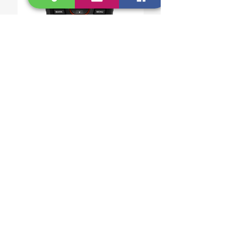
GARMIN GPSMAP® 67i
PRODUCTOS
RELACIONADOS
GEOBOLIVIA SRL
EMPRESA PROVEEDORA EN SOLUCIONES PARA
LA INGENIERÍA