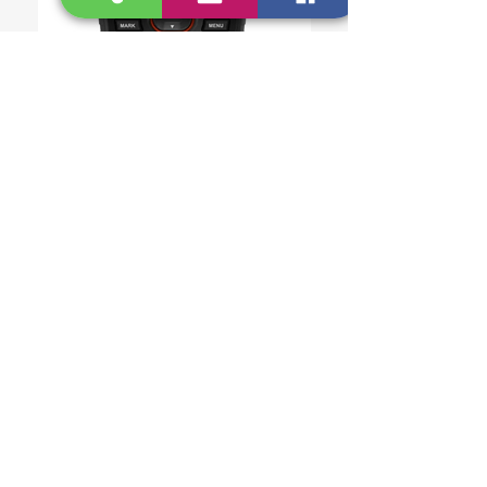
GARMIN GPSMAP® 67i
PRODUCTOS
RELACIONADOS
GEOBOLIVIA SRL
EMPRESA PROVEEDORA EN SOLUCIONES PARA
LA INGENIERÍA