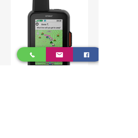
GARMIN GPSMAP® 67i