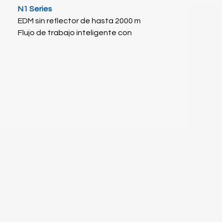
N1 Series
EDM sin reflector de hasta 2000 m
Flujo de trabajo inteligente con
Android 6.0
Pantalla grande de alta resolución
Conexión sin cables por Bluetooth
Software intuitivo a bordo: Survey
Star y Map Star
La Estación Total contiene
1 Estuche de Transporte
1 Cargador de Baterías
2 Baterías Internas ( No extraibles)
1 Cable de transferencia de Datos
1 Juego de Herramientas